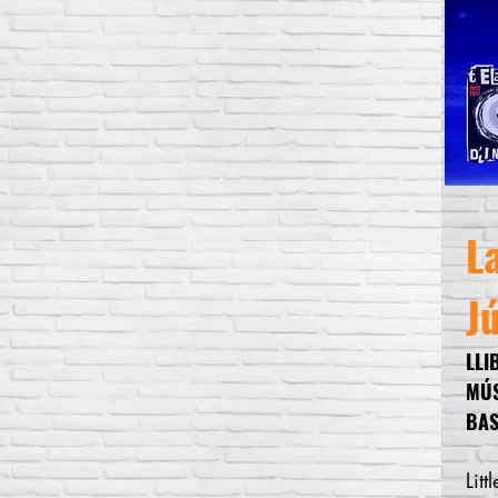
L
J
LLI
MÚ
BAS
Lit