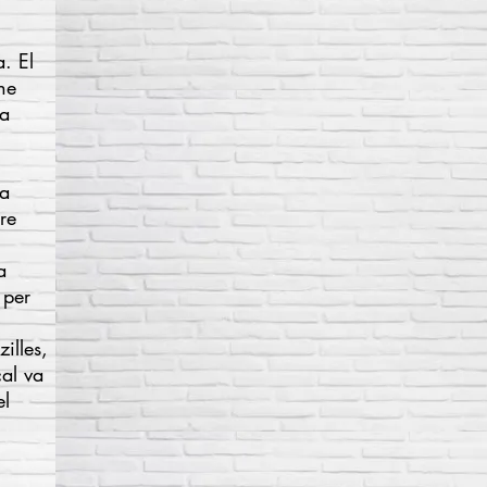
. El
he
La
 a
re
a
 per
illes,
cal va
el