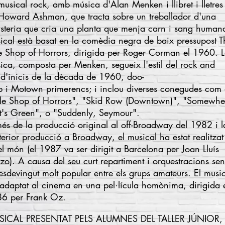
musical rock
, amb música d'
Alan Menken
i llibret i lletres
Howard Ashman
, que tracta sobre un treballador d'una
risteria que cria una planta que menja carn i sang humana
ical està basat en la comèdia negra de baix pressupost
T
tle Shop of Horrors
, dirigida per
Roger Corman
el 1960. 
ica, composta per Menken, segueix l'estil del
rock and
d'inicis de la dècada de 1960,
doo-
p
i
Motown
primerencs; i inclou diverses conegudes com
ttle Shop of Horrors", "Skid Row (Downtown)", "Somewhe
t's Green", o "Suddenly, Seymour".
és de la producció original al
off-Broadway
del 1982 i l
terior producció a
Broadway
, el musical ha estat realitzat
 el món (el 1987 va ser dirigit a Barcelona per
Joan Lluís
zo
). A causa del seu curt repartiment i orquestracions senz
esdevingut molt popular entre els grups amateurs. El musi
 adaptat al cinema en una
pel·lícula homònima
, dirigida 
86 per
Frank Oz
.
ICAL PRESENTAT PELS ALUMNES DEL TALLER JÚNIOR,