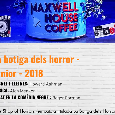
a botiga dels horror -
únior - 2018
BRET I LLETRES:
Howard Ashman
SICA:
Alan Menken
AT EN LA COMÈDIA NEGRE
:
Roger Corman
tle Shop of Horrors (en català titulada La Botiga dels Horror