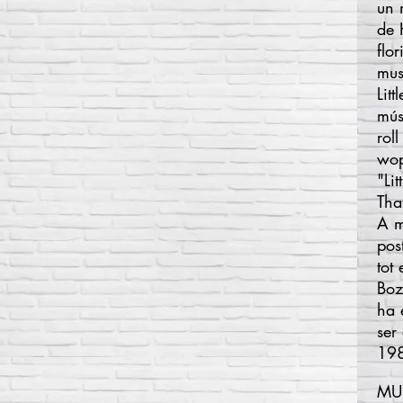
un
de
flo
mus
Lit
mús
roll
wo
"Li
Tha
A m
pos
tot
Boz
ha 
ser
19
MUS