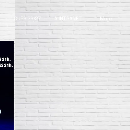
CURS 26/27
LA INTRANET
More