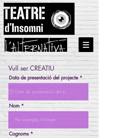
Vull ser CREATIU
r
Data de presentació del projecte
*
e
q
u
i
r
Nom
e
d
Cognoms