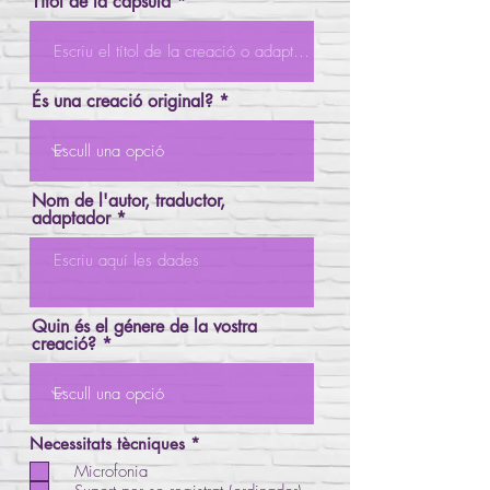
Títol de la càpsula
És una creació original?
Nom de l'autor, traductor,
adaptador
Quin és el génere de la vostra
creació?
O
Necessitats tècniques
*
b
Microfonia
l