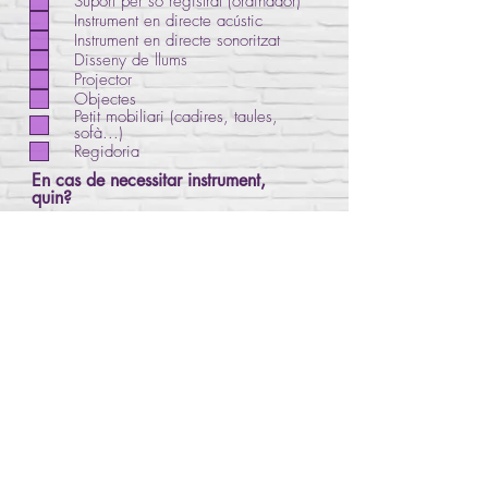
Suport per so registrat (ordinador)
i
g
Instrument en directe acústic
a
Instrument en directe sonoritzat
t
Disseny de llums
o
Projector
r
Objectes
i
Petit mobiliari (cadires, taules,
o
sofà...)
Regidoria
En cas de necessitar instrument,
quin?
Afegeix fotografia del projecte
Carrega arxiu compatible (màxim 15 Mb)
Enviar