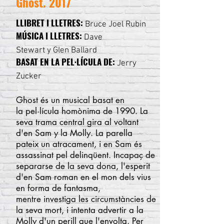
Ghost. 2017
LLIBRET I LLETRES:
Bruce Joel Rubin
MÚSICA I LLETRES:
Dave
Stewart
y
Glen Ballard
BASAT EN LA PEL·LÍCULA DE
:
Jerry
Zucker
Ghost és un
musical
basat en
la
pel·lícula homònima
de
1990.
La
seva trama central gira al voltant
d'en Sam y la Molly. La parella
pateix un atracament, i en Sam és
assassinat pel delinqüent. Incapaç de
separarse de la seva dona, l'esperit
d'en Sam roman en el mon dels vius
en forma de fantasma,
mentre investiga les circumstàncies de
la seva mort, i intenta advertir a la
Molly d'un perill que l'envolta. Per