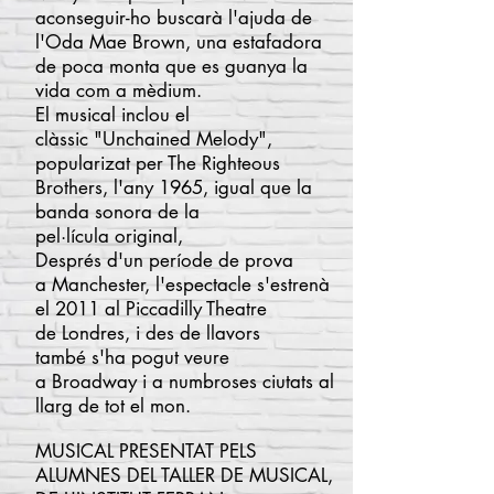
aconseguir-ho buscarà l'ajuda de
l'Oda Mae Brown, una estafadora
de poca monta que es guanya la
vida com a
mèdium
.
El musical inclou el
clàssic "
Unchained Melody
",
popularizat per
The Righteous
Brothers,
l'any
1965,
igual que
la
banda sonora de la
pel·lícula original,
Després d'un període de prova
a
Manchester
, l'espectacle s'estrenà
el
2011
al Piccadilly Theatre
de
Londres, i
des de llavors
també s'ha pogut veure
a
Broadway
i a numbroses ciutats al
llarg de tot el mon.
MUSICAL PRESENTAT PELS
ALUMNES DEL TALLER DE MUSICAL,