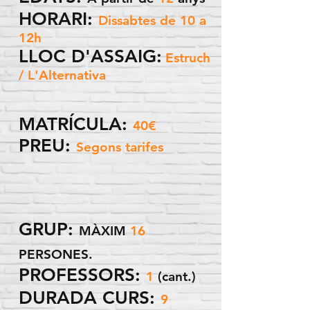
HORARI:
Dissabtes de 10 a
12h
LLOC D'ASSAIG:
Estruch
/ L'Alternativa
MATRÍCULA:
40€
PREU:
Segons tarifes
GRUP:
MÀXIM
16
PERSONES.
PROFESSORS:
1
(cant.)
DURADA CURS:
9