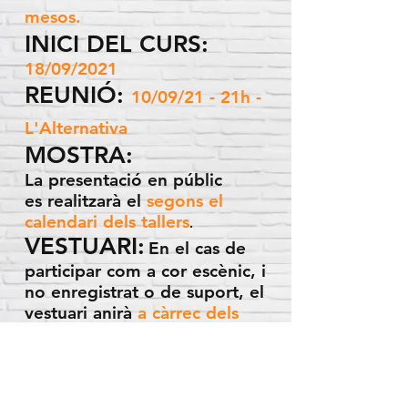
mesos.
INICI DEL CURS:
18/09/2021
REUNIÓ:
10/09/21 - 21
h -
L'Alternativa
MOSTRA:
La
presentació
en públic
es
realitzarà el
segons el
calendari dels tallers
.
VESTUARI:
En el cas de
participar com a cor escènic, i
no enregistrat o de suport, el
vestuari anirà
a càrrec dels
alumnes
,
però sempre
supervisats per l'equip de
disseny.