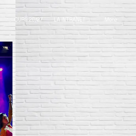
CURS 26/27
LA INTRANET
More