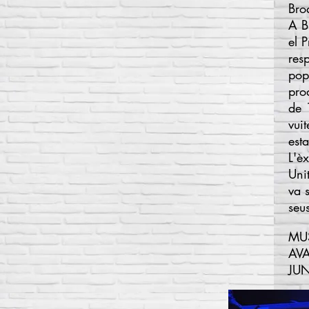
Bro
A B
el
P
res
pop
pro
de 
vui
est
L'èx
Uni
va 
seu
MUS
AVA
JUN