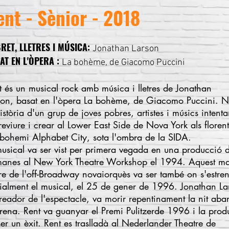
ent - Sènior - 2018
BRET, LLETRES I MÚSICA:
Jonathan Larson
AT EN L'ÒPERA
:
La bohème
, de
Giacomo Puccini
t és un musical rock amb música i lletres de
Jonathan
son
, basat en l'
òpera
La bohème
, de
Giacomo Puccini
. N
istòria d'un grup de joves pobres, artistes i músics intenta
reviure i crear al
Lower East Side
de Nova York als florent
bohemi
Alphabet City
, sota l'ombra de la
SIDA
.
musical va ser vist per primera vegada en una producció 
manes al
New York Theatre Workshop
el 1994. Aquest ma
re de l'
off-Broadway
novaiorquès
va ser també on s'estre
cialment el musical, el 25 de gener de 1996.
Jonathan La
creador de l'espectacle, va morir repentinament la nit aba
strena. Rent va guanyar el
Premi Pulitzer
de 1996 i la prod
er un èxit. Rent es traslladà al
Nederlander Theatre
de