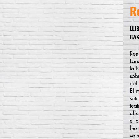
R
LLI
BAS
Ren
Lar
la h
sob
del
El 
set
teat
ofi
el 
l'e
va s