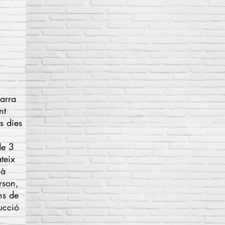
arra
nt
s dies
de 3
teix
nà
rson
,
ns de
ucció