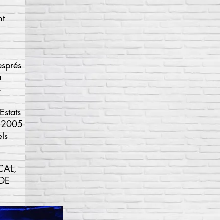
nt
esprés
a
s
Estats
l 2005
els
CAL,
 DE