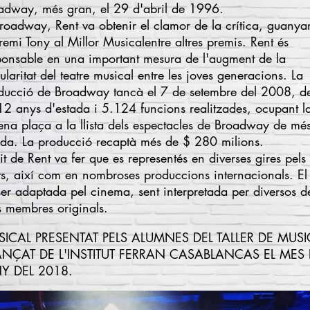
adway, més gran, el 29 d'abril de 1996.
roadway, Rent va obtenir el clamor de la crítica, guanya
remi Tony al Millor Musical
entre altres premis. Rent és
ponsable en una important mesura de l'augment de la
ularitat del
teatre musical
entre les joves generacions. La
ducció de Broadway tancà el 7 de setembre del 2008, d
12 anys d'estada i 5.124 funcions realitzades, ocupant l
tena plaça a la llista dels espectacles de Broadway de mé
ada. La producció recaptà més de $ 280 milions.
it de Rent va fer que es representés en diverses gires pels 
ts, així com en nombroses produccions internacionals. E
ser adaptada pel
cinema
, sent interpretada per diversos d
s membres originals.
ICAL PRESENTAT PELS ALUMNES DEL TALLER DE MUSI
NÇAT DE L'INSTITUT FERRAN CASABLANCAS EL MES
Y DEL 2018.