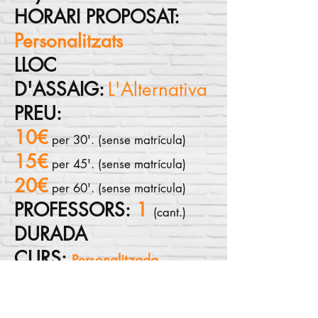
HORARI PROPOSAT:
Personalitzats
LLOC
D'ASSAIG:
L'Alternativa
PREU:
10€
per 30'. (sense matrícula)
15€
per 45'. (sense matrícula)
20€
per 60'. (sense matrícula)
PROFESSORS:
1
(
cant.)
DURADA
CURS:
Personalitzada.
RESERVAR CLASSE:
622226895
(Gemma)