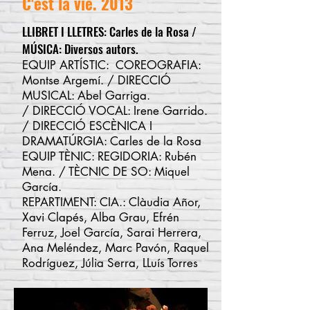
C'est la vie. 2013
LLIBRET I LLETRES: Carles de la Rosa /
MÚSICA: Diversos autors.
EQUIP ARTÍSTIC: COREOGRAFIA:
Montse Argemí. / DIRECCIÓ
MUSICAL: Abel Garriga.
/ DIRECCIÓ VOCAL: Irene Garrido.
/ DIRECCIÓ ESCÈNICA I
DRAMATÚRGIA: Carles de la Rosa
EQUIP TÈNIC: REGIDORIA: Rubén
Mena. / TÈCNIC DE SO: Miquel
García.
REPARTIMENT: CIA.: Clàudia Añor,
Xavi Clapés, Alba Grau, Efrén
Ferruz, Joel García, Sarai Herrera,
Ana Meléndez, Marc Pavón, Raquel
Rodríguez, Júlia Serra, LLuís Torres